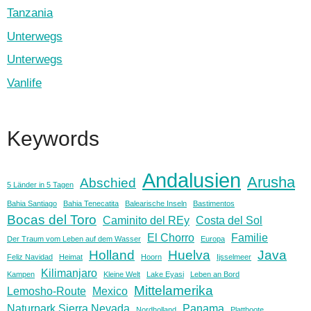
Tanzania
Unterwegs
Unterwegs
Vanlife
Keywords
Andalusien
Arusha
Abschied
5 Länder in 5 Tagen
Bahia Santiago
Bahia Tenecatita
Balearische Inseln
Bastimentos
Bocas del Toro
Caminito del REy
Costa del Sol
El Chorro
Familie
Der Traum vom Leben auf dem Wasser
Europa
Holland
Huelva
Java
Feliz Navidad
Heimat
Hoorn
Ijsselmeer
Kilimanjaro
Kampen
Kleine Welt
Lake Eyasi
Leben an Bord
Mittelamerika
Lemosho-Route
Mexico
Naturpark Sierra Nevada
Panama
Nordholland
Plattboote