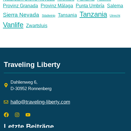
Provinz Granada
Provinz Málaga
Punta Umbría
Salema
Tanzania
Sierra Nevada
Tansania
Städtetrip
Utrecht
Vanlife
Zwartsluis
Traveling Liberty
Dahlienweg 6,
D-30952 Ronnenberg
hallo@traveling-liberty.com
Letzte Beiträge