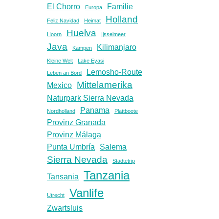
El Chorro
Familie
Europa
Holland
Feliz Navidad
Heimat
Huelva
Hoorn
Ijsselmeer
Java
Kilimanjaro
Kampen
Kleine Welt
Lake Eyasi
Lemosho-Route
Leben an Bord
Mittelamerika
Mexico
Naturpark Sierra Nevada
Panama
Nordholland
Plattboote
Provinz Granada
Provinz Málaga
Punta Umbría
Salema
Sierra Nevada
Städtetrip
Tanzania
Tansania
Vanlife
Utrecht
Zwartsluis