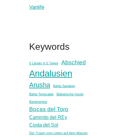
Vanlife
Keywords
Abschied
5 Länder in 5 Tagen
Andalusien
Arusha
Bahia Santiago
Bahia Tenecatita
Balearische Inseln
Bastimentos
Bocas del Toro
Caminito del REy
Costa del Sol
Der Traum vom Leben auf dem Wasser