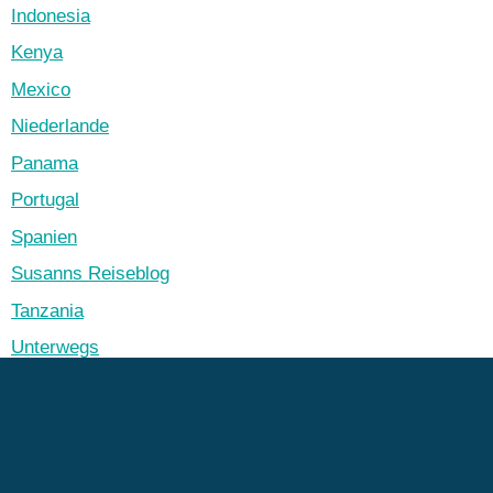
Indonesia
Kenya
Mexico
Niederlande
Panama
Portugal
Spanien
Susanns Reiseblog
Tanzania
Unterwegs
Unterwegs
Vanlife